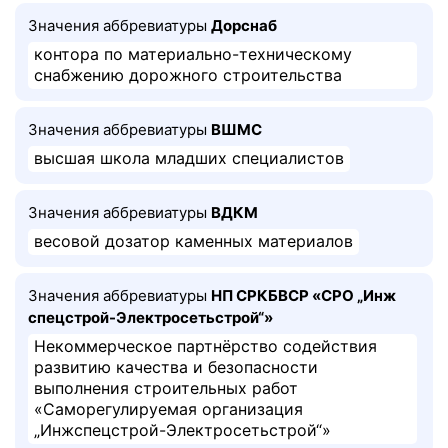
Значения аббревиатуры
Дорснаб
контора по материально-техническому
снабжению дорожного строительства
Значения аббревиатуры
ВШМС
высшая школа младших специалистов
Значения аббревиатуры
ВДКМ
весовой дозатор каменных материалов
Значения аббревиатуры
НП ​СРК​БВ​СР «​СРО „​Ин​ж​
спец​строй​-Элек​тро​сеть​строй​“»
Некоммерческое партнёрство содействия
развитию качества и безопасности
выполнения строительных работ
«Саморегулируемая организация
„Инжспецстрой-Электросетьстрой“»