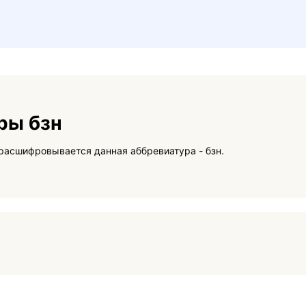
ры бзн
На данной странице вы сможете узнать как расшифровывается данная аббревиатура - бзн.