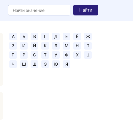
Найти
А
Б
В
Г
Д
Е
Ё
Ж
З
И
Й
К
Л
М
Н
П
П
Р
С
Т
У
Ф
Х
Ц
Ч
Ш
Щ
Э
Ю
Я