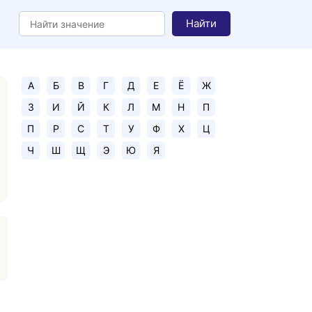
Найти
А
Б
В
Г
Д
Е
Ё
Ж
З
И
Й
К
Л
М
Н
П
П
Р
С
Т
У
Ф
Х
Ц
Ч
Ш
Щ
Э
Ю
Я