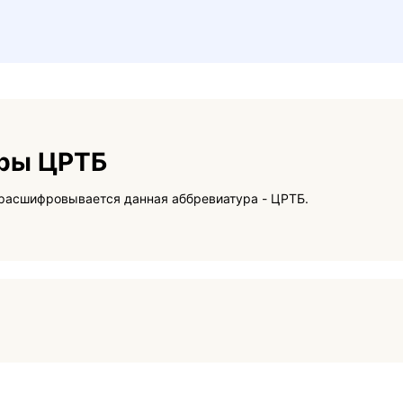
уры ЦРТБ
На данной странице вы сможете узнать как расшифровывается данная аббревиатура - ЦРТБ.