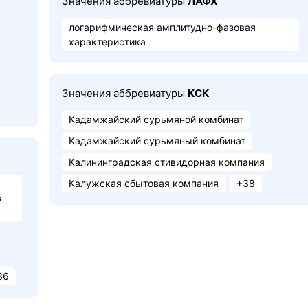
Значения аббревиатуры
ЛАФХ
логарифмическая амплитудно-фазовая
характеристика
Значения аббревиатуры
КСК
Кадамжайский сурьмяной комбинат
Кадамжайский сурьмяный комбинат
Калининградская стивидорная компания
Калужская сбытовая компания
+38
в
36