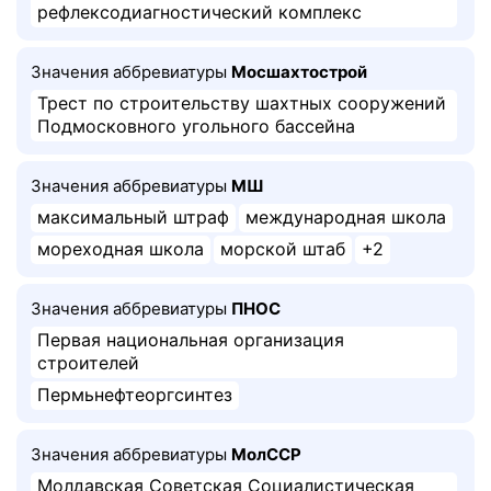
рефлексодиагностический комплекс
Значения аббревиатуры
Мосшахтострой
Трест по строительству шахтных сооружений
Подмосковного угольного бассейна
Значения аббревиатуры
МШ
максимальный штраф
международная школа
мореходная школа
морской штаб
+2
Значения аббревиатуры
ПНОС
Первая национальная организация
строителей
Пермьнефтеоргсинтез
Значения аббревиатуры
МолССР
Молдавская Советская Социалистическая