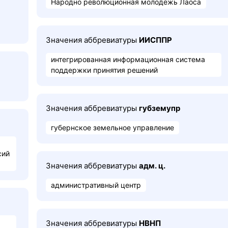
Народно революционная молодёжь Лаоса
Значения аббревиатуры
ИИСППР
интегрированная информационная система
поддержки принятия решений
Значения аббревиатуры
губземупр
губернское земельное управление
сий
Значения аббревиатуры
адм. ц.
административный центр
Значения аббревиатуры
НВНП