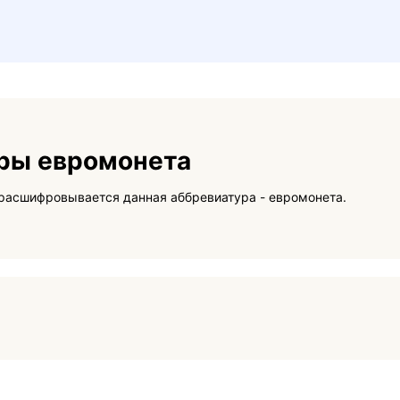
ры евромонета
На данной странице вы сможете узнать как расшифровывается данная аббревиатура - евромонета.