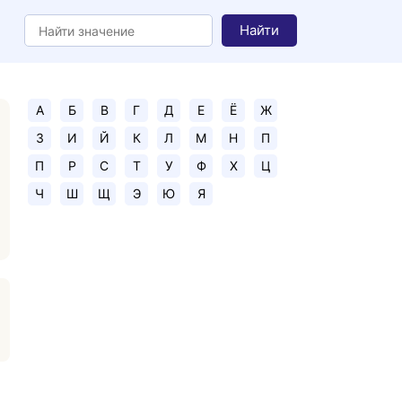
Найти
А
Б
В
Г
Д
Е
Ё
Ж
З
И
Й
К
Л
М
Н
П
П
Р
С
Т
У
Ф
Х
Ц
Ч
Ш
Щ
Э
Ю
Я