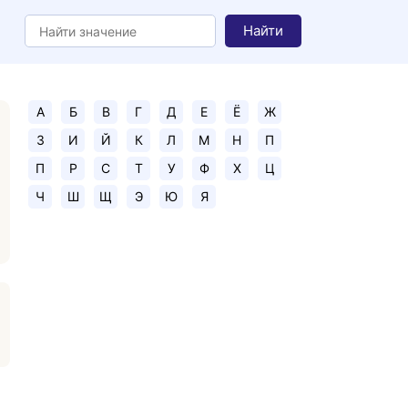
Найти
А
Б
В
Г
Д
Е
Ё
Ж
З
И
Й
К
Л
М
Н
П
П
Р
С
Т
У
Ф
Х
Ц
Ч
Ш
Щ
Э
Ю
Я