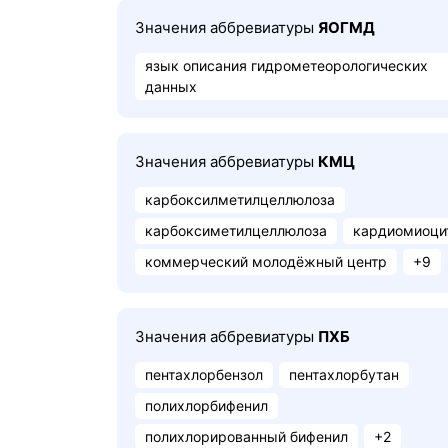
Значения аббревиатуры
ЯОГМД
язык описания гидрометеорологических
данных
Значения аббревиатуры
КМЦ
карбоксилметилцеллюлоза
карбоксиметилцеллюлоза
кардиомиоци
коммерческий молодёжный центр
+9
Значения аббревиатуры
ПХБ
пентахлорбензол
пентахлорбутан
полихлорбифенил
полихлорированный бифенил
+2