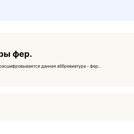
ры фер.
На данной странице вы сможете узнать как расшифровывается данная аббревиатура - фер..