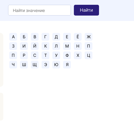
Найти
А
Б
В
Г
Д
Е
Ё
Ж
З
И
Й
К
Л
М
Н
П
П
Р
С
Т
У
Ф
Х
Ц
Ч
Ш
Щ
Э
Ю
Я