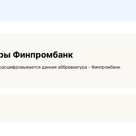
уры Финпромбанк
На данной странице вы сможете узнать как расшифровывается данная аббревиатура - Финпромбанк.