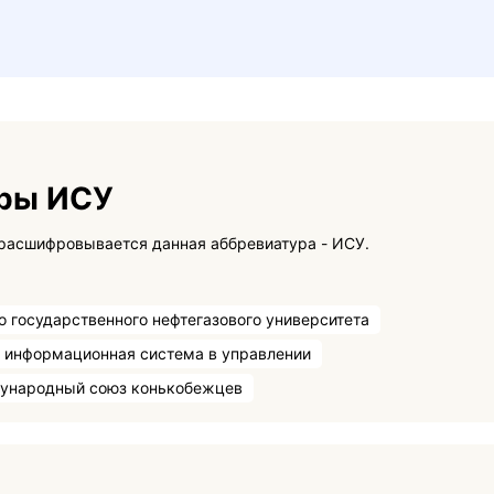
уры ИСУ
На данной странице вы сможете узнать как расшифровывается данная аббревиатура - ИСУ.
о государственного нефтегазового университета
информационная система в управлении
ународный союз конькобежцев