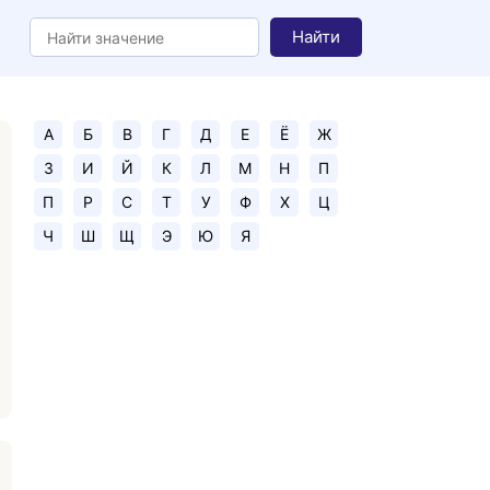
Найти
А
Б
В
Г
Д
Е
Ё
Ж
З
И
Й
К
Л
М
Н
П
П
Р
С
Т
У
Ф
Х
Ц
Ч
Ш
Щ
Э
Ю
Я