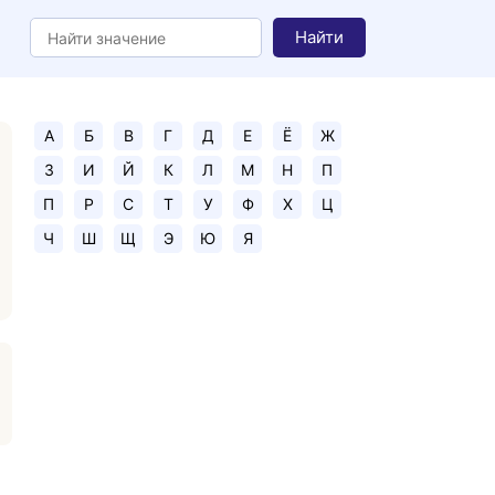
Найти
А
Б
В
Г
Д
Е
Ё
Ж
З
И
Й
К
Л
М
Н
П
П
Р
С
Т
У
Ф
Х
Ц
Ч
Ш
Щ
Э
Ю
Я