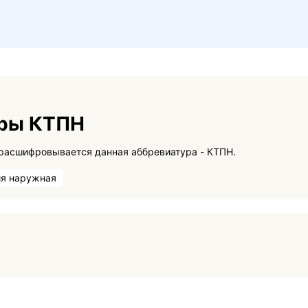
уры КТПН
На данной странице вы сможете узнать как расшифровывается данная аббревиатура - КТПН.
ия наружная