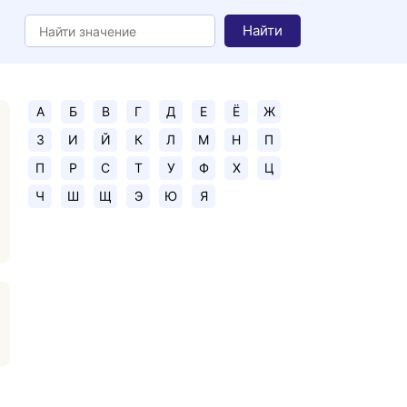
Найти
А
Б
В
Г
Д
Е
Ё
Ж
З
И
Й
К
Л
М
Н
П
П
Р
С
Т
У
Ф
Х
Ц
Ч
Ш
Щ
Э
Ю
Я