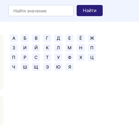
Найти
А
Б
В
Г
Д
Е
Ё
Ж
З
И
Й
К
Л
М
Н
П
П
Р
С
Т
У
Ф
Х
Ц
Ч
Ш
Щ
Э
Ю
Я