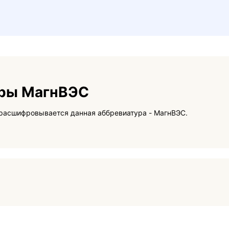
уры МагнВЭС
На данной странице вы сможете узнать как расшифровывается данная аббревиатура - МагнВЭС.