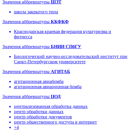
Значения аббревиатуры
ШЗТ
школа закрытого типа
Значения аббревиатуры
ККФКФ
Краснодарская краевая федерация культуризма и
фитнесса
Значения аббревиатуры
БНИИ СПбГУ
Биологический научно-исследовательский институт при
Санкт-Петербургском университете
Значения аббревиатуры
АГИТАБ
агитационная авиабомба
агитационная авиационная бомба
Значения аббревиатуры
ЦОД
централизованная обработка данных
центр обработки данных
центр обработки документов
центр общественного доступа в интернет
+4