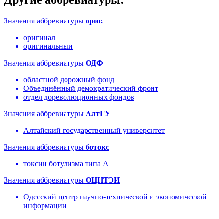
Значения аббревиатуры
ориг.
оригинал
оригинальный
Значения аббревиатуры
ОДФ
областной дорожный фонд
Объединённый демократический фронт
отдел дореволюционных фондов
Значения аббревиатуры
АлтГУ
Алтайский государственный университет
Значения аббревиатуры
ботокс
токсин ботулизма типа А
Значения аббревиатуры
ОЦНТЭИ
Одесский центр научно-технической и экономической
информации