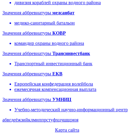
дивизия кораблей охраны водного района
Значения аббревиатуры
медсанбат
медико-санитарный батальон
Значения аббревиатуры
КОВР
командир охраны водного района
Значения аббревиатуры
Трансинвестбанк
Транспортный инвестиционный банк
Значения аббревиатуры
ЕКВ
Европейская конфедерация волейбола
ежемесячная компенсационная выплата
Значения аббревиатуры
УМНИЦ
Учебно-методический научно-информационный центр
а
б
в
г
д
е
ё
ж
з
и
й
к
л
м
н
п
п
р
с
т
у
ф
х
ц
ч
ш
щ
э
ю
я
Карта сайта