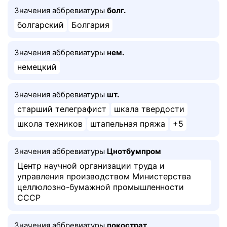
Значения аббревиатуры
болг.
болгарский
Болгария
Значения аббревиатуры
нем.
немецкий
Значения аббревиатуры
шт.
старший телеграфист
шкала твердости
школа техников
штапельная пряжа
+5
Значения аббревиатуры
Цнотбумпром
Центр научной организации труда и
управления производством Министерства
целлюлозно-бумажной промышленности
СССР
Значения аббревиатуры
покострат