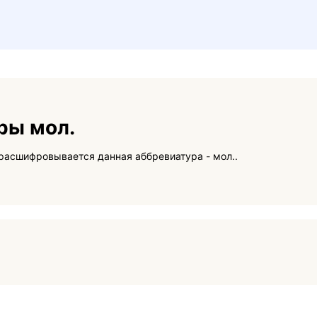
ры мол.
На данной странице вы сможете узнать как расшифровывается данная аббревиатура - мол..