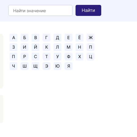
Найти
А
Б
В
Г
Д
Е
Ё
Ж
З
И
Й
К
Л
М
Н
П
П
Р
С
Т
У
Ф
Х
Ц
Ч
Ш
Щ
Э
Ю
Я