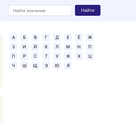
Найти
А
Б
В
Г
Д
Е
Ё
Ж
З
И
Й
К
Л
М
Н
П
П
Р
С
Т
У
Ф
Х
Ц
Ч
Ш
Щ
Э
Ю
Я