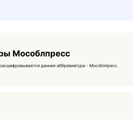
уры Мособлпресс
На данной странице вы сможете узнать как расшифровывается данная аббревиатура - Мособлпресс.