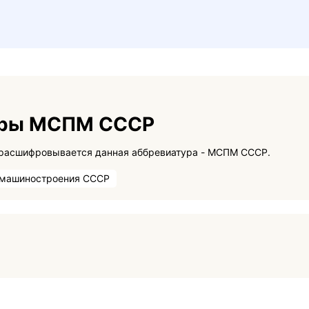
уры МСПМ СССР
На данной странице вы сможете узнать как расшифровывается данная аббревиатура - МСПМ СССР.
 машиностроения СССР