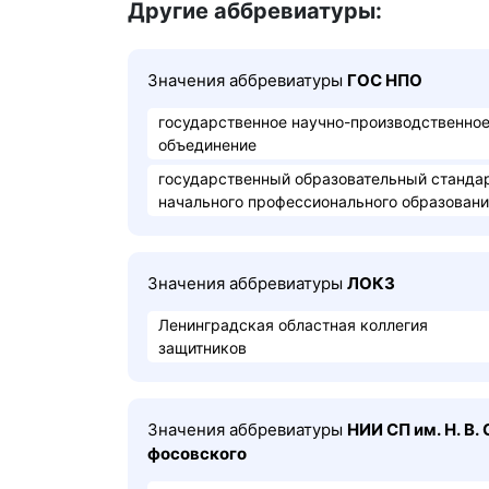
Другие аббревиатуры:
Значения аббревиатуры
ГОС НПО
государственное научно-производственно
объединение
государственный образовательный станда
начального профессионального образован
Значения аббревиатуры
ЛОКЗ
Ленинградская областная коллегия
защитников
Значения аббревиатуры
НИ​И СП им. Н. В. С
фо​сов​ско​го