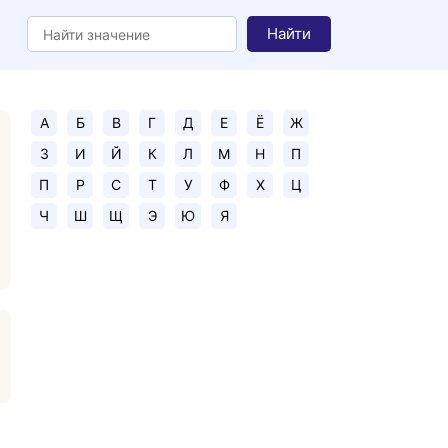
Найти
А
Б
В
Г
Д
Е
Ё
Ж
З
И
Й
К
Л
М
Н
П
П
Р
С
Т
У
Ф
Х
Ц
Ч
Ш
Щ
Э
Ю
Я