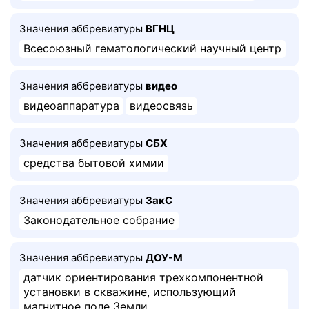
Значения аббревиатуры
ВГНЦ
Всесоюзный гематологический научный центр
Значения аббревиатуры
видео
видеоаппаратура
видеосвязь
Значения аббревиатуры
СБХ
средства бытовой химии
Значения аббревиатуры
ЗакС
Законодательное собрание
Значения аббревиатуры
ДОУ-М
датчик ориентирования трехкомпонентной
установки в скважине, использующий
магнитное поле Земли