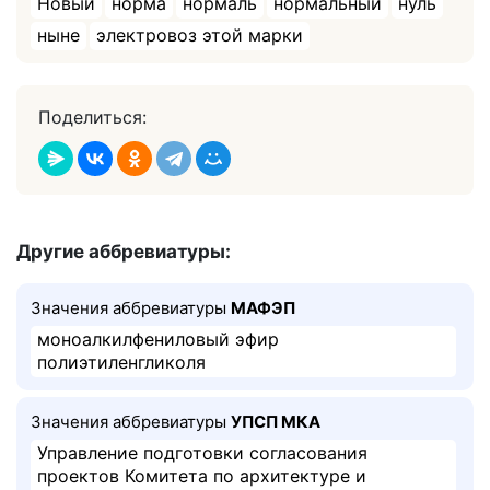
Новый
норма
нормаль
нормальный
нуль
ныне
электровоз этой марки
Поделиться:
Другие аббревиатуры:
Значения аббревиатуры
МАФЭП
моноалкилфениловый эфир
полиэтиленгликоля
Значения аббревиатуры
УПСП МКА
Управление подготовки согласования
проектов Комитета по архитектуре и