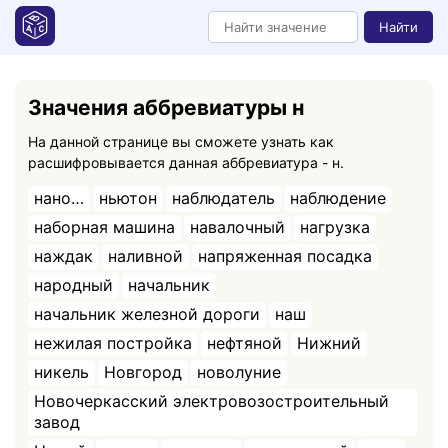
Найти
Значения аббревиатуры н
На данной странице вы сможете узнать как
расшифровывается данная аббревиатура - н.
нано…
ньютон
наблюдатель
наблюдение
наборная машина
навалочный
нагрузка
наждак
наливной
напряженная посадка
народный
начальник
начальник железной дороги
наш
нежилая постройка
нефтяной
Нижний
никель
Новгород
новолуние
Новочеркасский электровозостроительный
завод