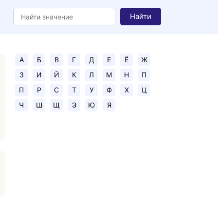
Найти
А
Б
В
Г
Д
Е
Ё
Ж
З
И
Й
К
Л
М
Н
П
П
Р
С
Т
У
Ф
Х
Ц
Ч
Ш
Щ
Э
Ю
Я