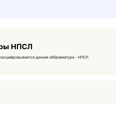
уры НПСЛ
На данной странице вы сможете узнать как расшифровывается данная аббревиатура - НПСЛ.