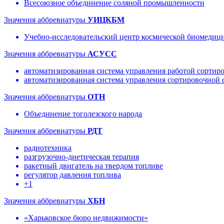
Всесоюзное объединение соляной промышленности
Значения аббревиатуры
УИЦКБМ
Учебно-исследовательский центр космической биомеди
Значения аббревиатуры
АСУСС
автоматизированная система управления работой сортир
автоматизированная система управления сортировочной 
Значения аббревиатуры
ОТН
Объединение тоголезского народа
Значения аббревиатуры
РДТ
радиотехника
разгрузочно-диетическая терапия
ракетный двигатель на твердом топливе
регулятор давления топлива
+1
Значения аббревиатуры
ХБН
«Харьковское бюро недвижимости»