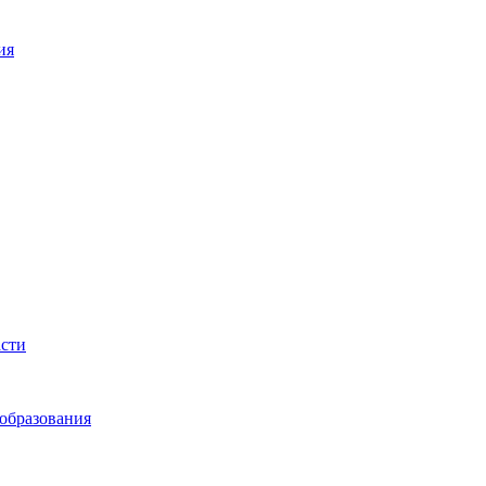
ия
асти
образования