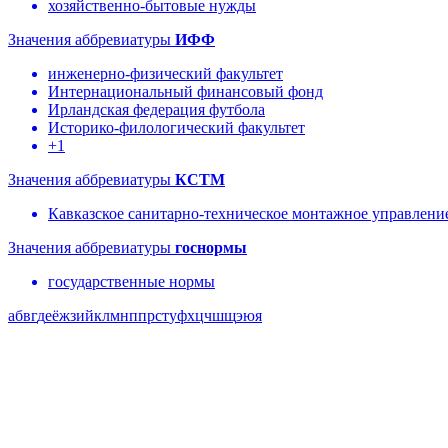
хозяйственно-бытовые нужды
Значения аббревиатуры
ИФФ
инженерно-физический факультет
Интернациональный финансовый фонд
Ирландская федерация футбола
Историко-филологический факультет
+1
Значения аббревиатуры
КСТМ
Кавказское санитарно-техническое монтажное управлени
Значения аббревиатуры
госнормы
государственные нормы
а
б
в
г
д
е
ё
ж
з
и
й
к
л
м
н
п
п
р
с
т
у
ф
х
ц
ч
ш
щ
э
ю
я