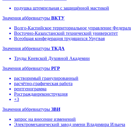
подушка штемпельная с защищённой мастикой
Значения аббревиатуры
ВКТУ
Волго-Каспийское территориальное управление Федераль
Восточно-Казахстанский технический университет
Всеобщая конфедерация трудящихся Уругвая
Значения аббревиатуры
ТКДА
Труды Киевской Духовной Академии
Значения аббревиатуры
РГР
растворимый гранулированный
расчётно-графическая работа
рентгенограмма
Росгражданреконструкция
+3
Значения аббревиатуры
ЗВИ
запрос на внесение изменений
Электромеханический завод имени Владимира Ильича