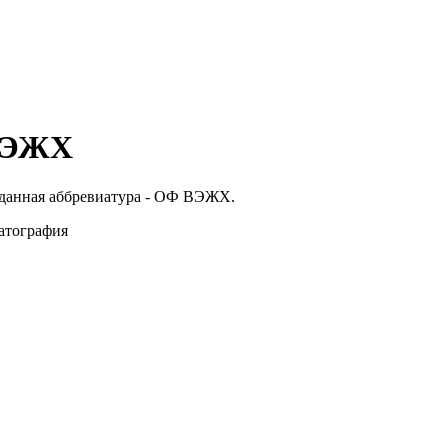
 ВЭЖХ
 данная аббревиатура - ОФ ВЭЖХ.
атография