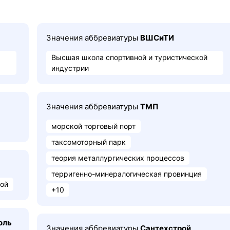
Значения аббревиатуры
ВШСиТИ
Высшая школа спортивной и туристической
индустрии
Значения аббревиатуры
ТМП
морской торговый порт
таксомоторный парк
теория металлургических процессов
терригенно-минералогическая провинция
вой
+10
оль
Значения аббревиатуры
Сантехстрой