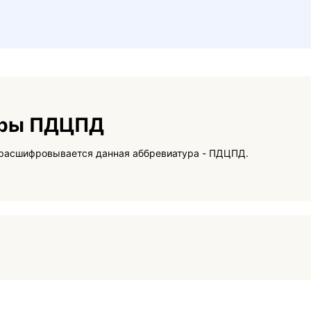
уры ПДЦПД
На данной странице вы сможете узнать как расшифровывается данная аббревиатура - ПДЦПД.