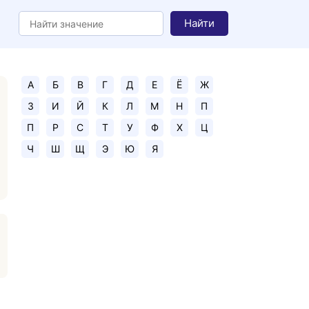
Найти
А
Б
В
Г
Д
Е
Ё
Ж
З
И
Й
К
Л
М
Н
П
П
Р
С
Т
У
Ф
Х
Ц
Ч
Ш
Щ
Э
Ю
Я