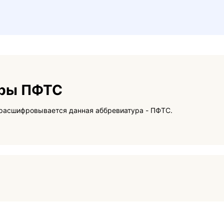
уры ПФТС
На данной странице вы сможете узнать как расшифровывается данная аббревиатура - ПФТС.