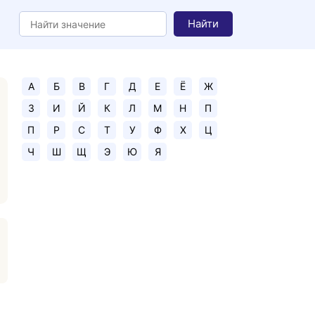
Найти
А
Б
В
Г
Д
Е
Ё
Ж
З
И
Й
К
Л
М
Н
П
П
Р
С
Т
У
Ф
Х
Ц
Ч
Ш
Щ
Э
Ю
Я