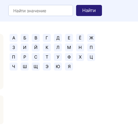
Найти
А
Б
В
Г
Д
Е
Ё
Ж
З
И
Й
К
Л
М
Н
П
П
Р
С
Т
У
Ф
Х
Ц
Ч
Ш
Щ
Э
Ю
Я