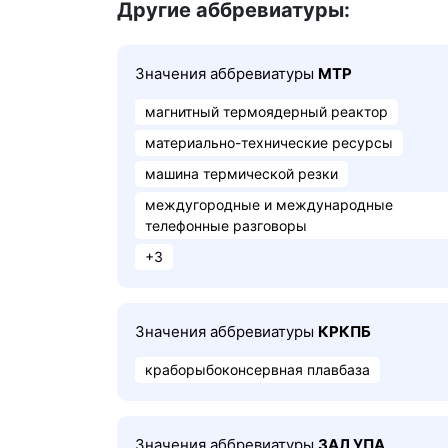
Другие аббревиатуры:
Значения аббревиатуры
МТР
магнитный термоядерный реактор
материально-технические ресурсы
машина термической резки
междугородные и международные
телефонные разговоры
+3
Значения аббревиатуры
КРКПБ
краборыбоконсервная плавбаза
Значения аббревиатуры
ЗАЛ УПА