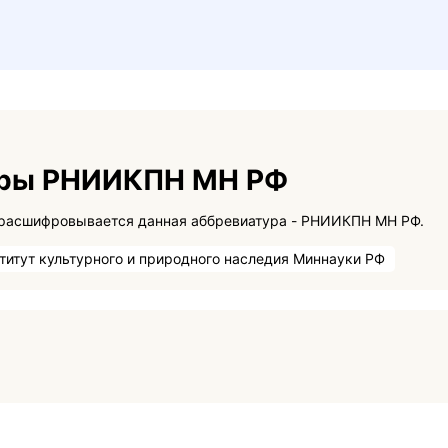
уры РНИИКПН МН РФ
На данной странице вы сможете узнать как расшифровывается данная аббревиатура - РНИИКПН МН РФ.
титут культурного и природного наследия Миннауки РФ