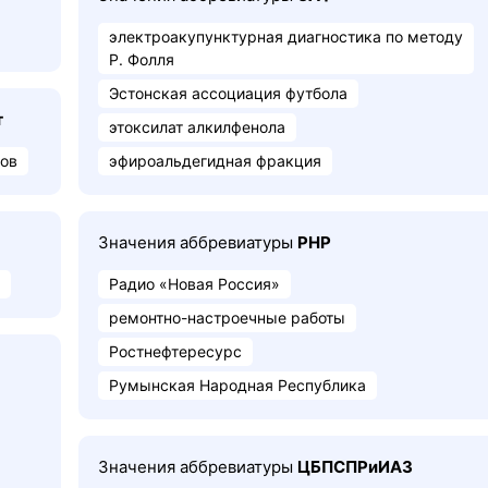
электроакупунктурная диагностика по методу
Р. Фолля
Эстонская ассоциация футбола
т
этоксилат алкилфенола
дов
эфироальдегидная фракция
Значения аббревиатуры
РНР
Радио «Новая Россия»
ремонтно-настроечные работы
Ростнефтересурс
Румынская Народная Республика
Значения аббревиатуры
ЦБПСПРиИАЗ