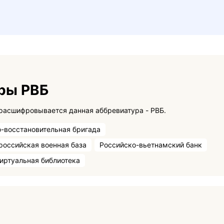
ры РВБ
На данной странице вы сможете узнать как расшифровывается данная аббревиатура - РВБ.
-восстановительная бригада
российская военная база
Российско-вьетнамский банк
иртуальная библиотека