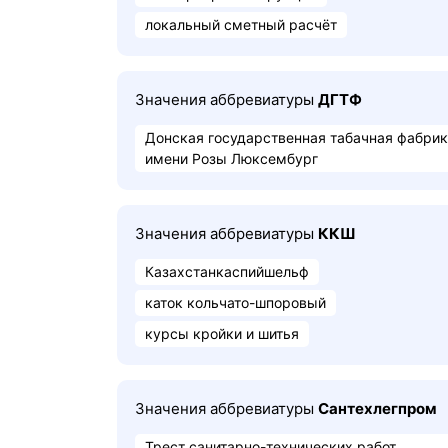
локальный сметный расчёт
Значения аббревиатуры
ДГТФ
Донская государственная табачная фабри
имени Розы Люксембург
Значения аббревиатуры
ККШ
Казахстанкаспийшельф
каток кольчато-шпоровый
курсы кройки и шитья
Значения аббревиатуры
Сантехлегпром
Трест санитарно-технических работ