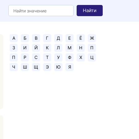
Найти
А
Б
В
Г
Д
Е
Ё
Ж
З
И
Й
К
Л
М
Н
П
П
Р
С
Т
У
Ф
Х
Ц
Ч
Ш
Щ
Э
Ю
Я