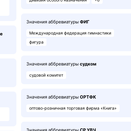
Значения аббревиатуры
ФИГ
Международная федерация гимнастики
е
фигура
Значения аббревиатуры
судком
судовой комитет
Значения аббревиатуры
ОРТФК
оптово-розничная торговая фирма «Книга»
Значения аббревиатуры
СР УВЧ