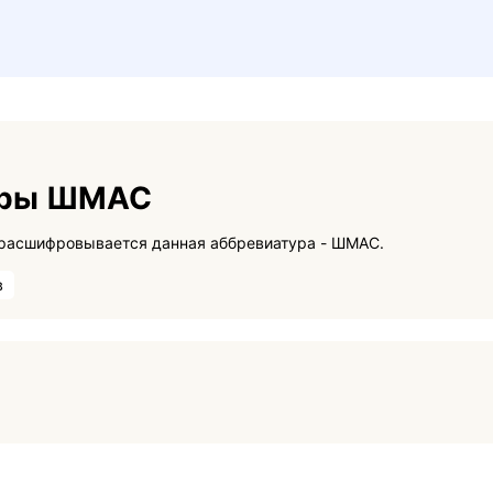
уры ШМАС
На данной странице вы сможете узнать как расшифровывается данная аббревиатура - ШМАС.
в