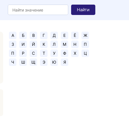
Найти
А
Б
В
Г
Д
Е
Ё
Ж
З
И
Й
К
Л
М
Н
П
П
Р
С
Т
У
Ф
Х
Ц
Ч
Ш
Щ
Э
Ю
Я