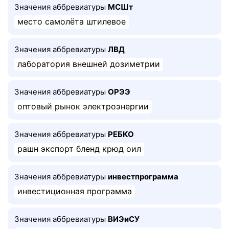
Значения аббревиатуры
МСШт
место самолёта штилевое
Значения аббревиатуры
ЛВД
лаборатория внешней дозиметрии
Значения аббревиатуры
ОРЭЭ
оптовый рынок электроэнергии
Значения аббревиатуры
РЕБКО
рашн экспорт бленд крюд оил
Значения аббревиатуры
инвестпрограмма
инвестиционная программа
Значения аббревиатуры
ВИЭиСУ