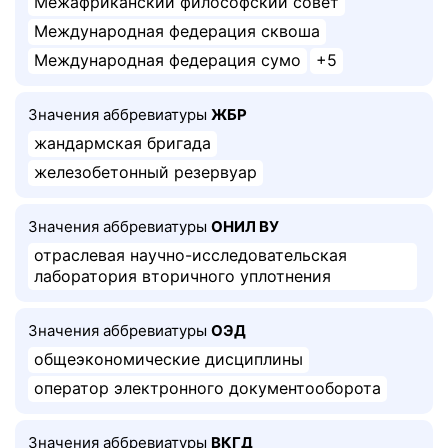
Межафриканский философский совет
Международная федерация сквоша
Международная федерация сумо
+5
Значения аббревиатуры
ЖБР
жандармская бригада
железобетонный резервуар
Значения аббревиатуры
ОНИЛ ВУ
отраслевая научно-исследовательская
лаборатория вторичного уплотнения
Значения аббревиатуры
ОЭД
общеэкономические дисциплины
оператор электронного документооборота
Значения аббревиатуры
ВКГД