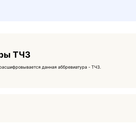
уры ТЧЗ
На данной странице вы сможете узнать как расшифровывается данная аббревиатура - ТЧЗ.