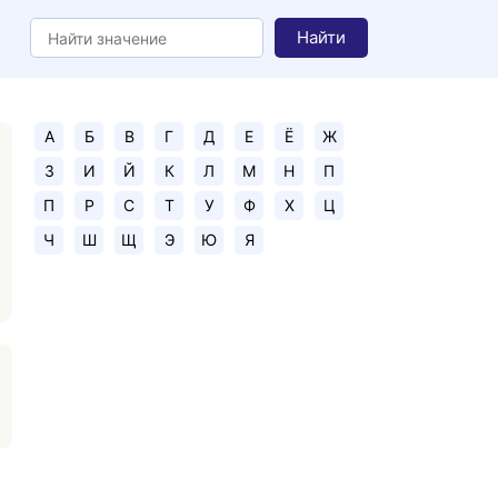
Найти
А
Б
В
Г
Д
Е
Ё
Ж
З
И
Й
К
Л
М
Н
П
П
Р
С
Т
У
Ф
Х
Ц
Ч
Ш
Щ
Э
Ю
Я