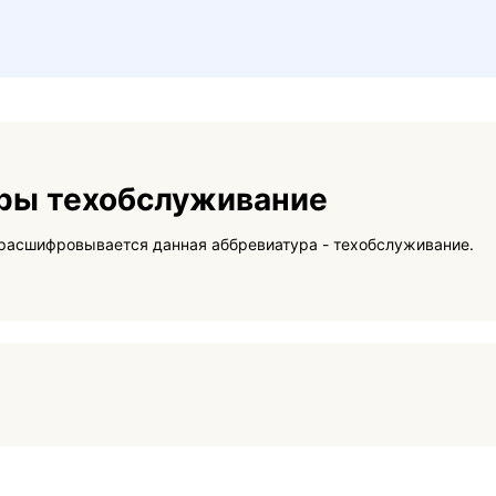
ры техобслуживание
На данной странице вы сможете узнать как расшифровывается данная аббревиатура - техобслуживание.