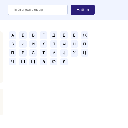
Найти
А
Б
В
Г
Д
Е
Ё
Ж
З
И
Й
К
Л
М
Н
П
П
Р
С
Т
У
Ф
Х
Ц
Ч
Ш
Щ
Э
Ю
Я