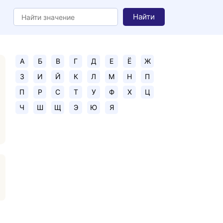
Найти
А
Б
В
Г
Д
Е
Ё
Ж
З
И
Й
К
Л
М
Н
П
П
Р
С
Т
У
Ф
Х
Ц
Ч
Ш
Щ
Э
Ю
Я