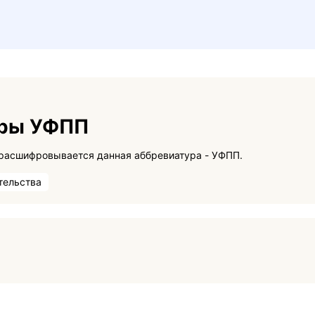
уры УФПП
На данной странице вы сможете узнать как расшифровывается данная аббревиатура - УФПП.
тельства