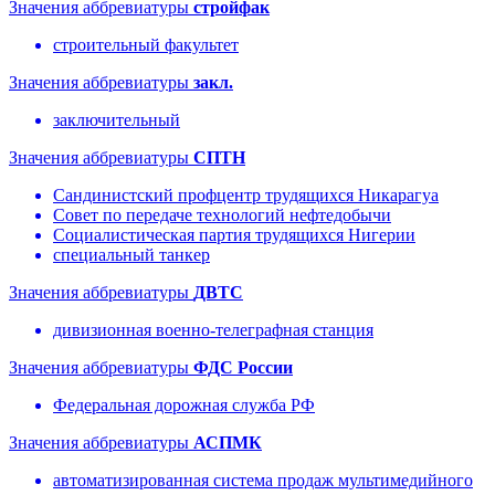
Значения аббревиатуры
стройфак
строительный факультет
Значения аббревиатуры
закл.
заключительный
Значения аббревиатуры
СПТН
Сандинистский профцентр трудящихся Никарагуа
Совет по передаче технологий нефтедобычи
Социалистическая партия трудящихся Нигерии
специальный танкер
Значения аббревиатуры
ДВТС
дивизионная военно-телеграфная станция
Значения аббревиатуры
ФДС России
Федеральная дорожная служба РФ
Значения аббревиатуры
АСПМК
автоматизированная система продаж мультимедийного