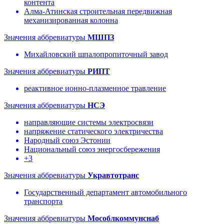
контента
Алма-Атинская строительная передвижная
механизированная колонна
Значения аббревиатуры
МШПЗ
Михайловский шпалопропиточный завод
Значения аббревиатуры
РИПТ
реактивное ионно-плазменное травление
Значения аббревиатуры
НСЭ
направляющие системы электросвязи
напряжение статического электричества
Народный союз Эстонии
Национальный союз энергосбережения
+3
Значения аббревиатуры
Укравтотранс
Государственный департамент автомобильного
транспорта
Значения аббревиатуры
Мособлкоммунснаб